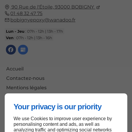
90 Rue de l'Étoile,
93000
BOBIGNY
01 48 32 47 75
bobignyepoxy@wanadoo.fr
Lun - Jeu
: 07h - 12h | 13h - 17h
Ven
: 07h - 12h | 13h - 16h
Accueil
Contactez-nous
Mentions légales
Plan du site
Your privacy is our priority
We use Cookies to improve user experience by
Haut de page
personalising content and ads, as well as
analyzing traffic and optimizing social networks